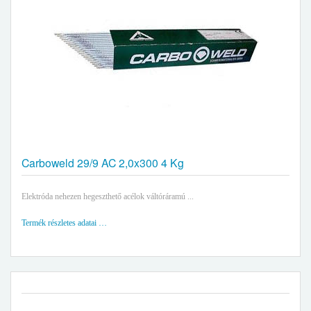
Carboweld 29/9 AC 2,0x300 4 Kg
Elektróda nehezen hegeszthető acélok váltóráramú ...
Termék részletes adatai …