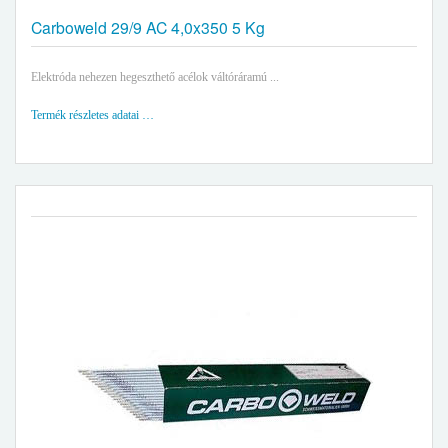
Carboweld 29/9 AC 4,0x350 5 Kg
Elektróda nehezen hegeszthető acélok váltóráramú ...
Termék részletes adatai …