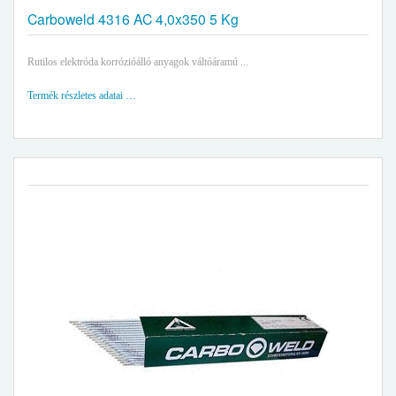
Carboweld 4316 AC 4,0x350 5 Kg
Rutilos elektróda korrózióálló anyagok váltóáramú ...
Termék részletes adatai …