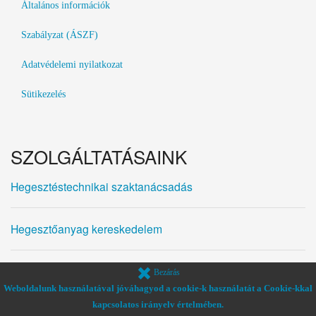
Általános információk
Szabályzat (ÁSZF)
Adatvédelemi nyilatkozat
Sütikezelés
SZOLGÁLTATÁSAINK
Hegesztéstechnikai szaktanácsadás
Hegesztőanyag kereskedelem
Hegesztőgép javítás, felújítás, karbantartás
Bezárás
Weboldalunk használatával jóváhagyod a cookie-k használatát a Cookie-kkal
kapcsolatos irányelv értelmében.
Hegesztőgép kereskedelem