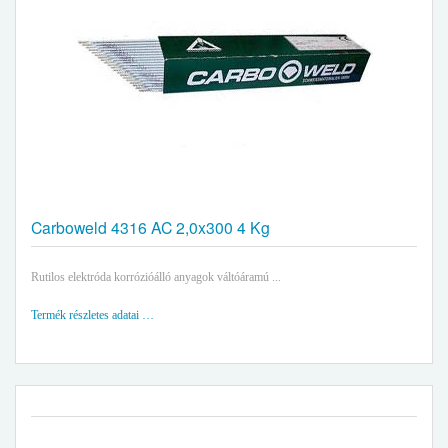
Carboweld 4316 AC 2,0x300 4 Kg
Rutilos elektróda korrózióálló anyagok váltóáramú ...
Termék részletes adatai …