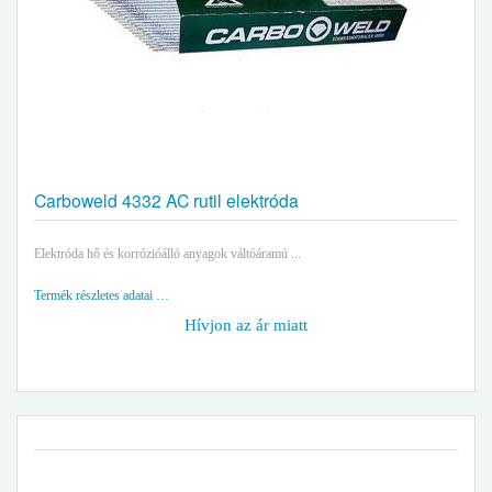
Carboweld 4332 AC rutil elektróda
Elektróda hő és korrózióálló anyagok váltóáramú ...
Termék részletes adatai …
Hívjon az ár miatt