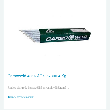
Carboweld 4316 AC 2,5x300 4 Kg
Rutilos elektróda korrózióálló anyagok váltóáramú ...
Termék részletes adatai …