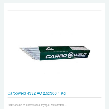
Carboweld 4332 AC 2,5x300 4 Kg
Elektróda hő és korrózióálló anyagok váltóáramú ...