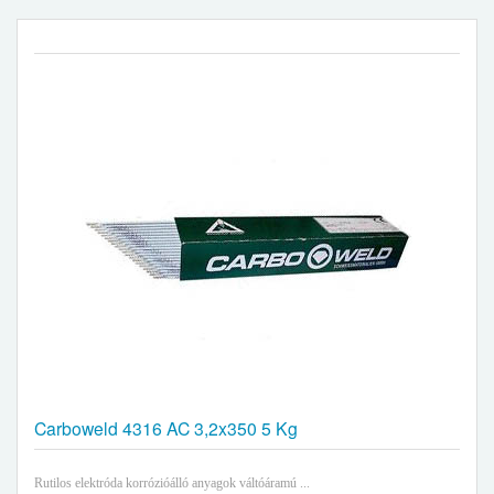
Carboweld 4316 AC 3,2x350 5 Kg
Rutilos elektróda korrózióálló anyagok váltóáramú ...