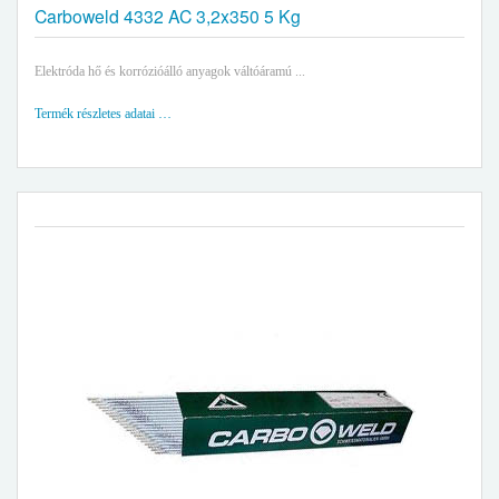
Carboweld 4332 AC 3,2x350 5 Kg
Elektróda hő és korrózióálló anyagok váltóáramú ...
Termék részletes adatai …