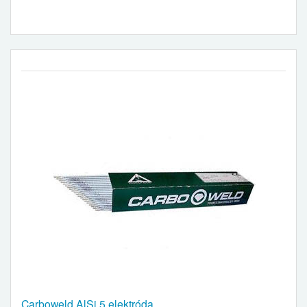
Carboweld AlSi 5 elektróda