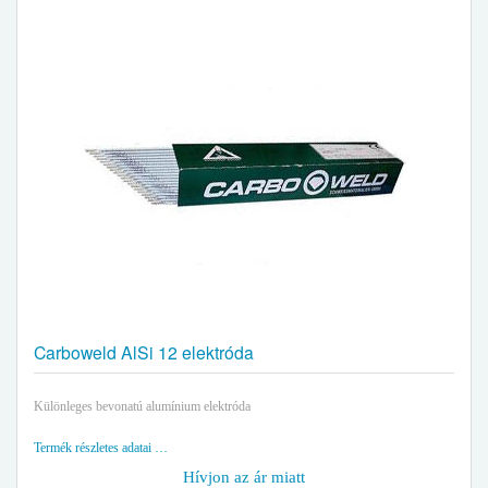
Carboweld AlSi 12 elektróda
Különleges bevonatú alumínium elektróda
Termék részletes adatai …
Hívjon az ár miatt