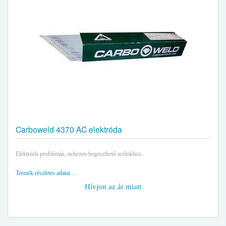
Carboweld 4370 AC elektróda
Elektróda problémás, nehezen hegeszthető acélokhoz.
Termék részletes adatai …
Hívjon az ár miatt