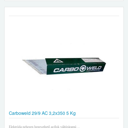
Carboweld 29/9 AC 3,2x350 5 Kg
Elektróda nehezen hegeszthető acélok váltóráramú ...