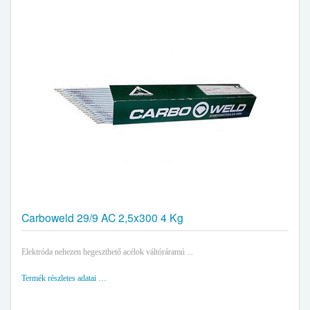
Carboweld 29/9 AC 2,5x300 4 Kg
Elektróda nehezen hegeszthető acélok váltóráramú ...
Termék részletes adatai …