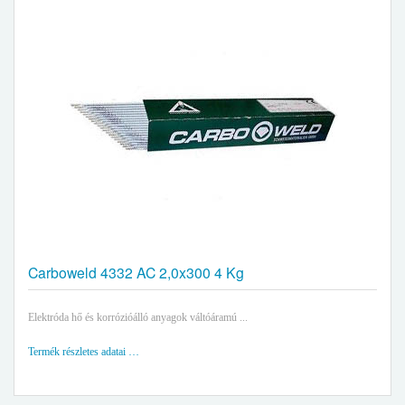
Carboweld 4332 AC 2,0x300 4 Kg
Elektróda hő és korrózióálló anyagok váltóáramú ...
Termék részletes adatai …