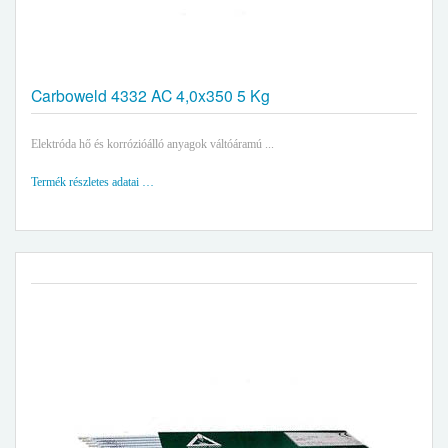
Carboweld 4332 AC 4,0x350 5 Kg
Elektróda hő és korrózióálló anyagok váltóáramú ...
Termék részletes adatai …