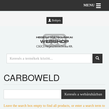
Toggle n
MENU
Belépés
CARBOWELD
Keresés a webáruházban
Leave the search box empty to find all products, or enter a search term to