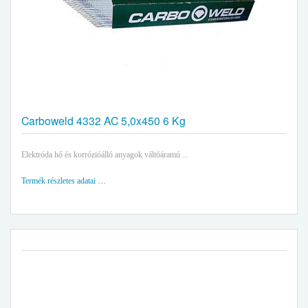
Carboweld 4332 AC 5,0x450 6 Kg
Elektróda hő és korrózióálló anyagok váltóáramú ...
Termék részletes adatai …