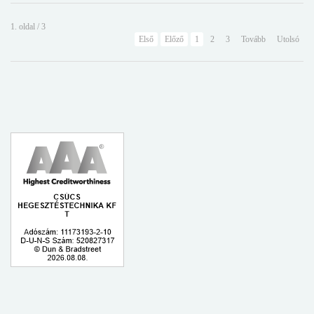
1. oldal / 3
Első
Előző
1
2
3
Tovább
Utolsó