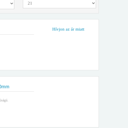
Hívjon az ár miatt
00mm
úságú.