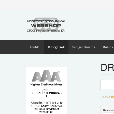
Főoldal
Kategóriák
Szolgáltatásaink
Rólunk
DR
Leave th
Rendezés