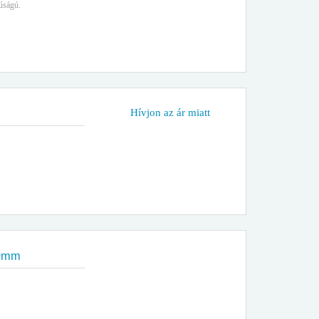
úságú.
Hívjon az ár miatt
00mm