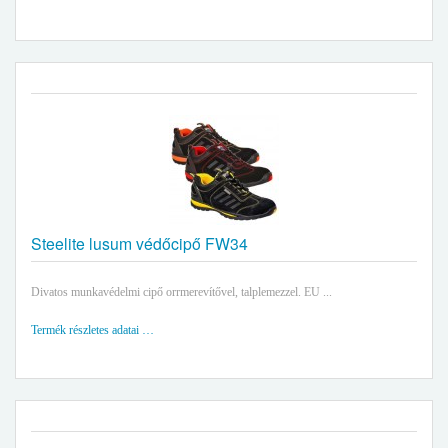
Steelite lusum védőcipő FW34
Divatos munkavédelmi cipő orrmerevítővel, talplemezzel. EU ...
Termék részletes adatai …