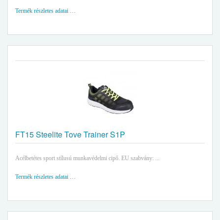
Termék részletes adatai …
FT15 Steelite Tove Trainer S1P
Acélbetétes sport stílusú munkavédelmi cipő. EU szabvány: ...
Termék részletes adatai …