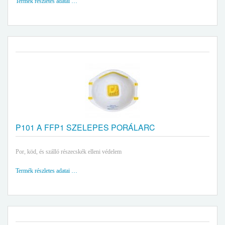
Termék részletes adatai …
P101 A FFP1 SZELEPES PORÁLARC
Por, köd, és szálló részecskék elleni védelem
Termék részletes adatai …