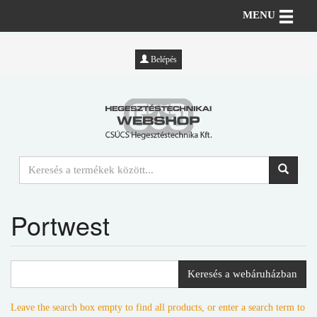
Toggle n
MENU
Belépés
Portwest
Keresés a webáruházban
Leave the search box empty to find all products, or enter a search term to