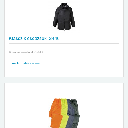
Klasszik esődzseki S440
Klasszik esődzseki S440
Termék részletes adatai …