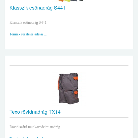
Klasszik esőnadrág S441
Klasszik esőnadrág S441
Termék részletes adatai …
Texo rövidnadrág TX14
Rövid szárú munkavédelmi nadrág