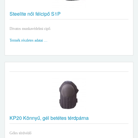
Steelite női félcipő S1P
Divatos munkavédelmi cipő.
Termék részletes adatai …
KP20 Könnyű, gél betétes térdpárna
Géles térdvédő