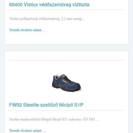
60400 Visilux védőszemüveg víztiszta
Visilux polikarbonát védőszemüveg, 2,2 mm vastag ...
Termék részletes adatai …
FW02 Steelite szellőző félcipő S1P
Steelite munkavédelmi lélegző félcipő EU szabvány: EN ISO ...
Termék részletes adatai …