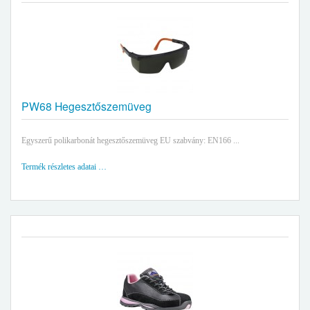
PW68 Hegesztőszemüveg
Egyszerű polikarbonát hegesztőszemüveg EU szabvány: EN166 ...
Termék részletes adatai …