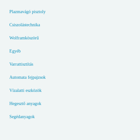
Plazmavágó pisztoly
Csiszolástechnika
Wolframköszörű
Egyéb
Varrattisztítás
Automata fejpajzsok
Vízalatti eszközök
Hegesztő anyagok
Segédanyagok