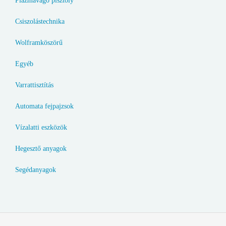
Plazmavágó pisztoly
Csiszolástechnika
Wolframköszörű
Egyéb
Varrattisztítás
Automata fejpajzsok
Vízalatti eszközök
Hegesztő anyagok
Segédanyagok