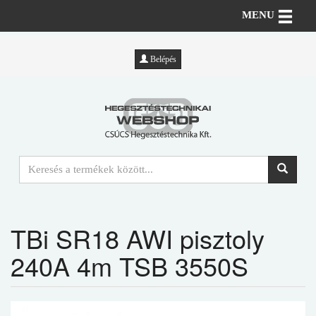
Toggle n
MENU
Belépés
TBi SR18 AWI pisztoly
240A 4m TSB 3550S