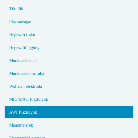
Tömlők
Plazmavágás
Hegesztő traktor
Hegesztőfüggöny
Munkavédelem
Munkavédelmi ruha
Wolfram elektróda
MIG/MAG Pisztolyok
AWI Pisztolyok
Manométerek