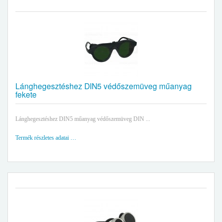
Lánghegesztéshez DIN5 védőszemüveg műanyag
fekete
Lánghegesztéshez DIN5 műanyag védőszemüveg DIN ...
Termék részletes adatai …