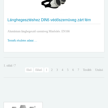
Lánghegesztéshez DIN5 védőszemüveg zárt fém
Alumínium lánghegesztő szemüveg Minősítés: EN166
Termék részletes adatai …
1. oldal / 7
Első
Előző
1
2
3
4
5
6
7
Tovább
Utolsó