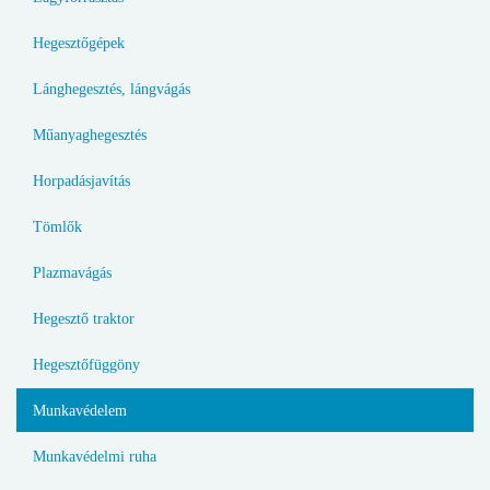
Hegesztőgépek
Lánghegesztés, lángvágás
Műanyaghegesztés
Horpadásjavítás
Tömlők
Plazmavágás
Hegesztő traktor
Hegesztőfüggöny
Munkavédelem
Munkavédelmi ruha