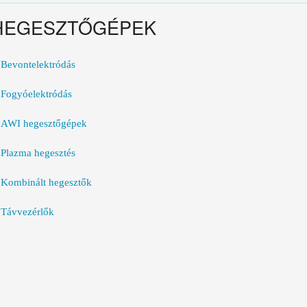
HEGESZTŐGÉPEK
Bevontelektródás
Fogyóelektródás
AWI hegesztőgépek
Plazma hegesztés
Kombinált hegesztők
Távvezérlők