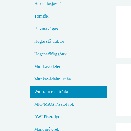
Horpadásjavítás
Tömlők
Plazmavágás
Hegesztő traktor
Hegesztőfüggöny
Munkavédelem
Munkavédelmi ruha
Wolfram elektróda
MIG/MAG Pisztolyok
AWI Pisztolyok
Manométerek