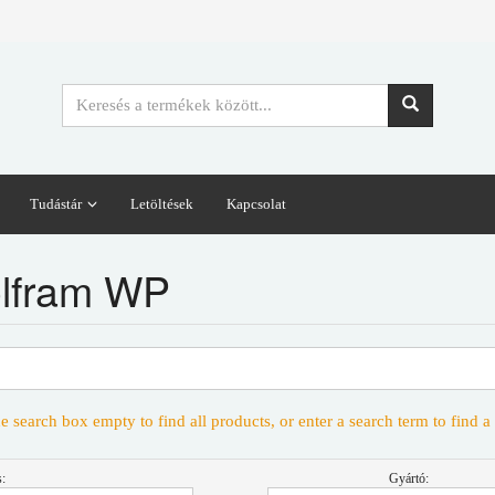
Tudástár
Letöltések
Kapcsolat
lfram WP
e search box empty to find all products, or enter a search term to find a 
:
Gyártó: