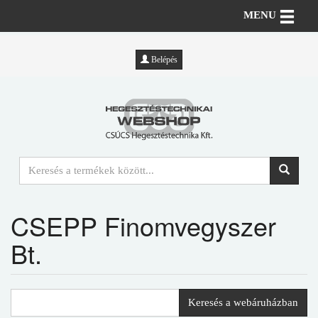
Toggle n
MENU
Belépés
CSEPP Finomvegyszer
Bt.
Keresés a webáruházban