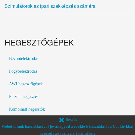
Szimulátorok az ipari szakképzés számára
HEGESZTŐGÉPEK
Bevontelektródás
Fogyóelektródás
AWI hegesztőgépek
Plazma hegesztés
Kombinált hegesztők
Bezárás
Távvezérlők
Weboldalunk használatával jóváhagyod a cookie-k használatát a Cookie-kkal
kapcsolatos irányelv értelmében.