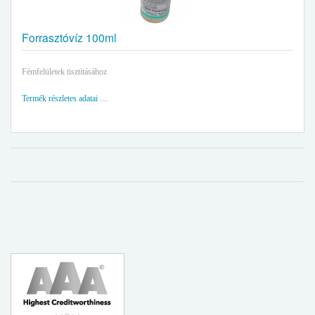
Forrasztóvíz 100ml
Fémfelületek tisztításához
Termék részletes adatai …