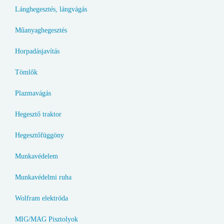
Lánghegesztés, lángvágás
Műanyaghegesztés
Horpadásjavítás
Tömlők
Plazmavágás
Hegesztő traktor
Hegesztőfüggöny
Munkavédelem
Munkavédelmi ruha
Wolfram elektróda
MIG/MAG Pisztolyok