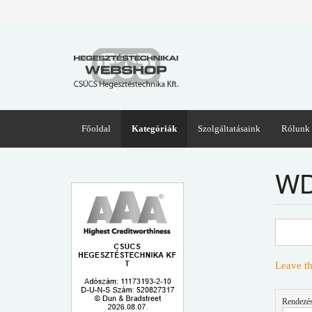
Főoldal
Kategóriák
Szolgáltatásaink
Rólunk
WD
Leave th
Rendezés