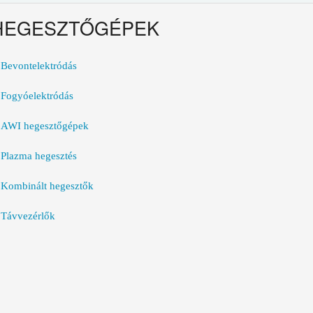
HEGESZTŐGÉPEK
Bevontelektródás
Fogyóelektródás
AWI hegesztőgépek
Plazma hegesztés
Kombinált hegesztők
Távvezérlők